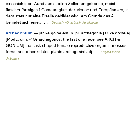
einschichtigen Wand aus sterilen Zellen umgebenes, meist
flaschenförmiges f Gametangium der Moose und Farnpflanzen, in
dem stets nur eine Eizelle gebildet wird. Am Grunde des A.
befindet sich eine… …
Deutsch wörterbuch der biologie
archegonium
— [är΄kə gō′nē əm] n. pl. archegonia [är΄kə gō′nē ə]
[ModL, dim. < Gr archegonos, the first of a race: see ARCH &
GONIUM] the flask shaped female reproductive organ in mosses,
ferns, and other related plants archegonial adj …
English World
dictionary