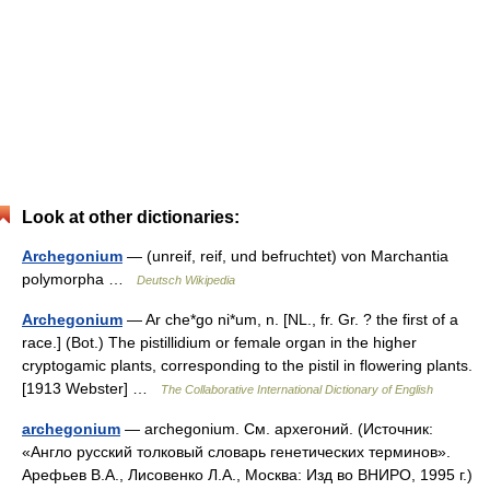
Look at other dictionaries:
Archegonium
— (unreif, reif, und befruchtet) von Marchantia
polymorpha …
Deutsch Wikipedia
Archegonium
— Ar che*go ni*um, n. [NL., fr. Gr. ? the first of a
race.] (Bot.) The pistillidium or female organ in the higher
cryptogamic plants, corresponding to the pistil in flowering plants.
[1913 Webster] …
The Collaborative International Dictionary of English
archegonium
— archegonium. См. архегоний. (Источник:
«Англо русский толковый словарь генетических терминов».
Арефьев В.А., Лисовенко Л.А., Москва: Изд во ВНИРО, 1995 г.)