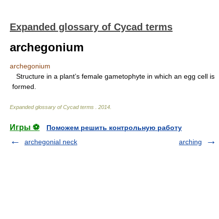
Expanded glossary of Cycad terms
archegonium
archegonium
Structure in a plant’s female gametophyte in which an egg cell is
formed.
Expanded glossary of Cycad terms
.
2014
.
Игры ⚽
Поможем решить контрольную работу
archegonial neck
arching