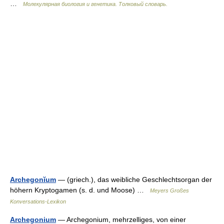
…
Молекулярная биология и генетика. Толковый словарь.
Archegonĭum
— (griech.), das weibliche Geschlechtsorgan der
höhern Kryptogamen (s. d. und Moose) …
Meyers Großes
Konversations-Lexikon
Archegonium
— Archegonium, mehrzelliges, von einer