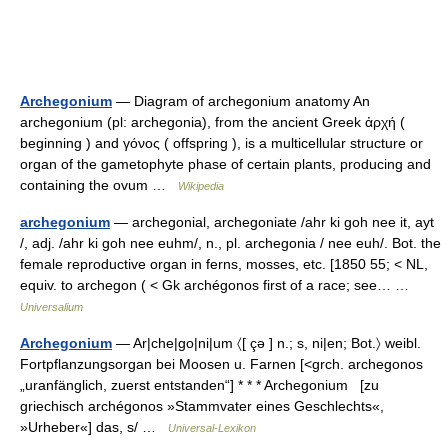
Archegonium
— Diagram of archegonium anatomy An
archegonium (pl: archegonia), from the ancient Greek ἀρχή (
beginning ) and γόνος ( offspring ), is a multicellular structure or
organ of the gametophyte phase of certain plants, producing and
containing the ovum …
Wikipedia
archegonium
— archegonial, archegoniate /ahr ki goh nee it, ayt
/, adj. /ahr ki goh nee euhm/, n., pl. archegonia / nee euh/. Bot. the
female reproductive organ in ferns, mosses, etc. [1850 55; < NL,
equiv. to archegon ( < Gk archégonos first of a race; see… …
Universalium
Archegonium
— Ar|che|go|ni|um 〈[ çə ] n.; s, ni|en; Bot.〉 weibl.
Fortpflanzungsorgan bei Moosen u. Farnen [<grch. archegonos
„uranfänglich, zuerst entstanden“] * * * Archegonium [zu
griechisch archégonos »Stammvater eines Geschlechts«,
»Urheber«] das, s/ …
Universal-Lexikon