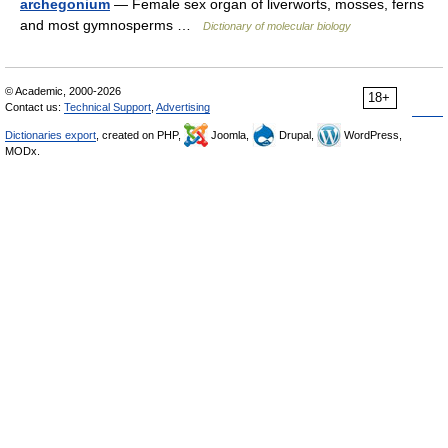
archegonium
— Female sex organ of liverworts, mosses, ferns
and most gymnosperms …
Dictionary of molecular biology
© Academic, 2000-2026
18+
Contact us:
Technical Support
,
Advertising
Dictionaries export
, created on PHP,
Joomla,
Drupal,
WordPress,
MODx.